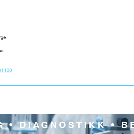
rge
us
191108
 • DIAGNOSTIKK • 