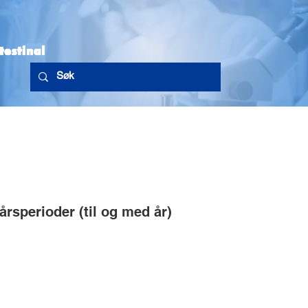
g nytt
Handlingsprogram
Retningslinjer
NGICG i media/lenker
rsperioder (til og med år)