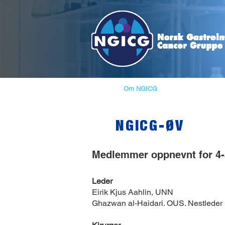
Hjem
Om NGICG
Skjema
Fagli
NGICG-ØV
Medlemmer oppnevnt for 4-å
Leder
Eirik Kjus Aahlin, UNN
Ghazwan al-Haidari. OUS. Nestleder