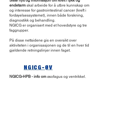
Siste nytt og informasjon om kreft i tykk og
endetarm
skal arbeide for å utbre kunnskap om
og interesse for gastrointestinal cancer (kreft i
fordøyelsessystemet), innen både forskning,
diagnostikk og behandling.
NGICG er organisert med et hovedstyre og tre
faggrupper.
På disse nettsidene gis en oversikt over
aktiviteten i organisasjonen og de til en hver tid
gjeldende retningslinjer innen faget.
NGICG-ØV
NGICG-HPB - info om
øsofagus og ventrikkel
.
NGICG-HPB
NGICG-CR - info om
lever, galleveier og pankreas.
Kontak NGICG:
Tom Mala:
tommal@ous-hf.no