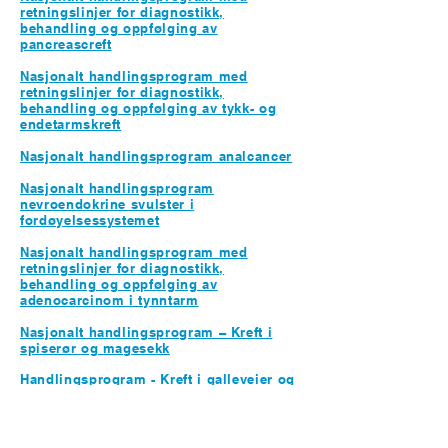
retningslinjer for diagnostikk,
behandling og oppfølging av
pancreascreft
Nasjonalt handlingspro
gram med
retningslinjer for diagnostikk,
behandling og oppfølging av tykk- og
endetarmskreft
Nasjonalt handlingsprogram analcancer
Nasjonalt handlingsprogram
nevroendokrine svulster i
fordøyelsessystemet
Nasjonalt handlingsprogram med
retningslinjer for diagnostikk,
behandling og oppfølging av
adenocarcinom i tynntarm
Nasjonalt handlingsprogram – Kreft i
spiserør og magesekk
Handlingsprogram - Kreft i galleveier og
galleblære
Handlingsprogram - Levercellekreft
(hepatocellulært karsinom (HCC)