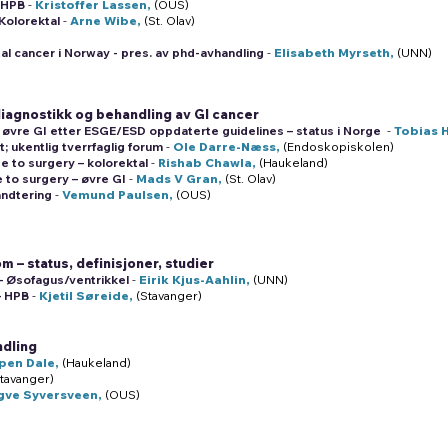
– HPB
-
Kristoffer Lassen,
(OUS)
 Kolorektal
-
Arne Wibe,
(St. Olav)
tal cancer i Norway - pres. av phd-avhandling
-
Elisabeth Myrseth,
(UNN)
iagnostikk og behandling av GI cancer
 i øvre GI etter ESGE/ESD oppdaterte guidelines – status i Norge
-
Tobias 
 ukentlig tverrfaglig forum
-
Ole Darre-Næss,
(Endoskopiskolen)
ge to surgery – kolorektal
-
Rishab Chawla,
(Haukeland)
e to surgery – øvre GI
-
Mads V Gran,
(St. Olav)
åndtering
-
Vemund Paulsen,
(OUS)
 – status, definisjoner, studier
– Øsofagus/ventrikkel
-
Eirik Kjus-Aahlin,
(UNN)
– HPB
-
Kjetil Søreide,
(Stavanger)
ndling
pen Dale,
(Haukeland)
tavanger)
gve Syversveen,
(OUS)