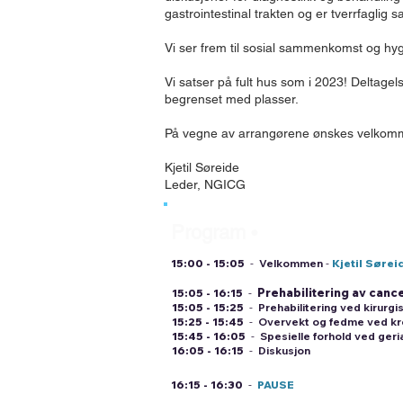
gastrointestinal trakten og er tverrfagli
Vi ser frem til sosial sammenkomst og hyg
Vi satser på fult hus som i 2023
! Deltagels
begrenset med plasser.
På vegne av arrangørene ønskes velkomme
Kjetil Søreide
Leder, NGICG
Program
•
torsdag
25. april
15:00 - 15:05
-
Velkommen
-
Kjetil Sørei
Prehabilitering av canc
15:05 - 16:15
-
15:05 - 15:
25
-
Prehabilitering ved kirurgi
15:25 - 15:45
-
Overvekt og fedme ved kre
15:45 - 16:05
-
Spesielle forhold ved geri
16
:05 - 16:15
-
Diskusjon
16:15 - 16:30
-
PAUSE