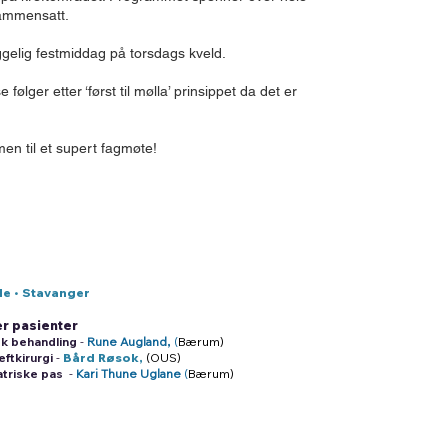
g sammensatt.
gelig festmiddag på torsdags kveld.
e følger etter ‘først til mølla’ prinsippet da det er
n til et supert fagmøte!
de • Stavanger
er pasienter
sk behandling
-
Rune Augland
,
(
Bærum)
ftkirurgi
-
Bård Røsok,
(OUS)
atriske pas
-
Kari Thune Uglane
(
Bærum)