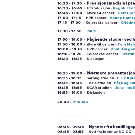
Presisjonsmedisin i p
16:30 - 17:30
-
16:30 - 16:45
-
Introduksjon
-
Ragnhil Lo
16:45 - 17:00
-
Øvre GI cancer
-
Geir Hjo
17:00 - 17:15
-
HPB cancer
-
Hanne Hamr
17:15 - 17:30
-
Kolorektal cancer
-
Kristi
17:30 - 17:50
-
PAUSE
Pågående studier ved GI
17:50 - 19:00
-
17:50 - 18:00
-
Øvre GI cancer
-
Tom Mal
18:00 - 18:10
-
HPB cancer
-
Knut Jørgen
18:10 - 18:20
-
Kolorektal cancer
-
Kristin
18
:20 - 18:25
-
Diskusjon
Nærmere presentasjon 
18:25 - 19:00
-
18:25 - 18:35
-
Sarong studien
-
Eirik Kju
18:35 - 18:45
-
Tesla studien
-
Pål Dag Li
18:45 - 18:55
-
SCAR studien
-
Johannes S
18
:55 - 19:00
-
Diskusjon
20:00 -
MIDDAG
Program
fr
edag
2
6. april
Nyheter fra handling
08:45 - 09:45
-
08:45 - 08:55
-
Nytt fra leder av NGICG 