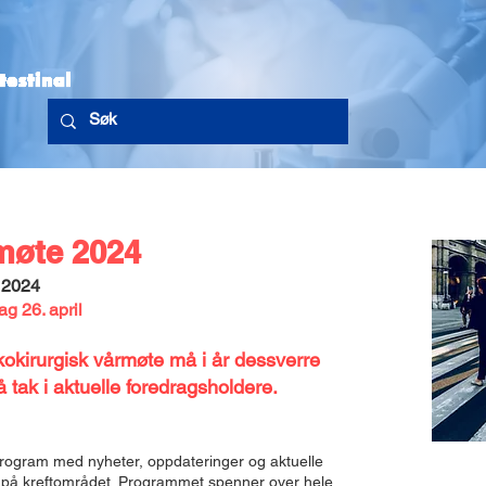
g nytt
Handlingsprogram
Retningslinjer
NGICG i media/lenker
møte 2024
Påmelding
 2024
Klikk her
dag 26.
april
nkokirurgisk vårmøte må i år dessverre
 tak i aktuelle foredragsholdere.
 program med nyheter, opp
dateringer og aktuelle
g på kreftområdet. Programmet spenner over hel
e