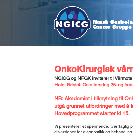
Hjem
Om NGICG
Skjema
Fagli
OnkoKirurgisk vår
NGICG og NFGK inviterer til Vårmøte
Hotel Bristol, Oslo to
rsdag 25. og fre
NB: Akademiet i tilknytning til O
utgå grunnet utfordringer med å få
Hovedprogrammet starter kl 15.
Vi presenterer et spennende, tverrfaglig
diskusjoner for diagnostikk og behandlin