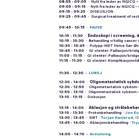
08:55 - 09:05
-
Nytt fra leder av NGICG 
09:05 - 09:15
-
Nytt fra leder av NGICG –
09:15 - 09:25
-
DISKUSJON
09:25 - 09:45
-
Surgical treatment of rec
09:45 - 10:15
-
PAUSE
Endoskopi i screening, d
10:15 - 11:30
-
10:15 - 10:30
-
Behandling v/tidlig cancer
10:30 - 10:45
-
Polypp-MDT Helse Sør-Øst;
10:45 - 11:00
-
GI stenter: Palliasjon/brid
11:00 - 11:15
-
GI stenter: Palliasjon/bridg
11:15 - 11:30
-
GI stenter: Komplikasjonsh
11:30 - 12:30 -
LUNSJ
Oligometastatisk sykdom
12:30 - 14:00
-
12:30 - 12:50
-
Oligometastatisk sykdom 
12:50 - 13:10
-
Oligometastatisk sykdom 
13
:10 - 13:15
-
Diskusjon
Ablasjon og strålebeha
13:15 - 14:00
-
13:10 - 13:30
-
Protonbehandling
-
Jon Es
13:30 - 13:45
-
SIRT
-
Torjan Haslerud,
(S
13:45 - 14:00
-
Ablasjonsbehandling
-
Try
14:00 - 14:10 -
Avslutning