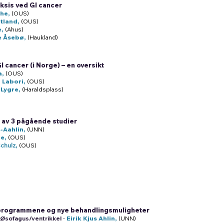
raksis ved GI cancer
the,
(OUS)
rtland,
(OUS)
e,
(Ahus)
ne Åsebø,
(Haukland)
 cancer (i Norge) – en oversikt
a,
(OUS)
 Labori,
(OUS)
 Lygre,
(Haraldsplass)
av 3 pågående studier
s-Aahlin,
(UNN)
ne,
(OUS)
chulz
,
(OUS)
sprogrammene og nye behandlingsmuligheter
– Øsofagus/ventrikkel
-
Eirik Kjus Ahlin,
(UNN)