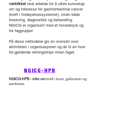
ventrikkel
skal arbeide for å utbre kunnskap
om og interesse for gastrointestinal cancer
(kreft i fordøyelsessystemet), innen både
forskning, diagnostikk og behandling.
NGICG er organisert med et hovedstyre og
tre faggrupper.
På disse nettsidene gis en oversikt over
aktiviteten i organisasjonen og de til en hver
tid gjeldende retningslinjer innen faget.
NGICG-HPB
NGICG-HPB - infor om
kreft i lever, galleveier og
pankreas
.
NGICG-CR
NGICG-CR - info om
kreft i tykk og endetarm
.
Kontak NGICG: